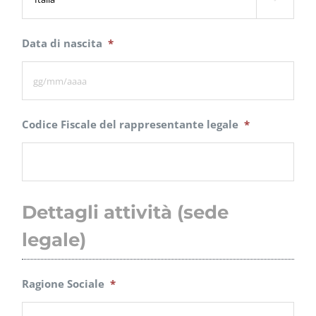
Data di nascita
*
GG
Codice Fiscale del rappresentante legale
*
slash
MM
slash
Dettagli attività (sede
AAAA
legale)
Ragione Sociale
*