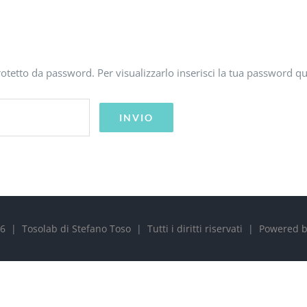
tetto da password. Per visualizzarlo inserisci la tua password qu
6 | Tosolab di Stefano Toso | Tutti i diritti riservati | Powered 